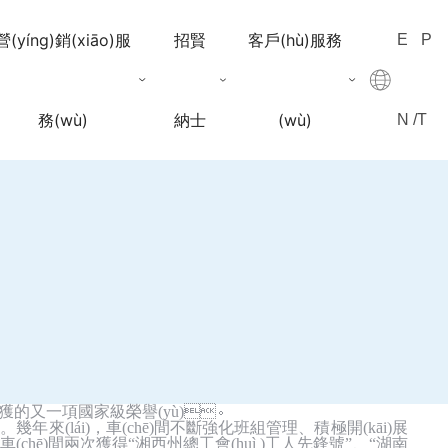
營(yíng)銷(xiāo)服
招賢
客戶(hù)服務
E
P
首頁(yè)
務(wù)
納士
(wù)
N /
T
獲的又一項國家級榮譽(yù)。
。幾年來(lái)，車(chē)間不斷強化班組管理、積極開(kāi)展
(chē)間兩次獲得“湘西州總工會(huì )工人先鋒號”、“湖南