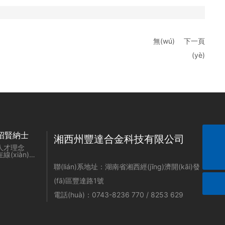
無(wú)
下一頁
(yè)
招賢納士
湘西州豐達合金科技有限公司
人才理念
在線(xiàn)招
0743-8236 770
聘
聯(lián)系地址：湖南省湘西經(jīng)濟開(kāi)發
(fā)區豐達路1號
電話(huà)：
0743-8236 770
/
8253 629