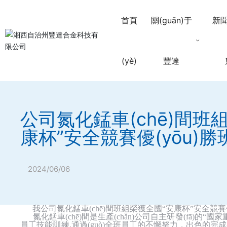
首頁
關(guān)于
新聞
公司新聞
行業(yè)新聞
媒體聚焦
(yè)
豐達
公司氮化錳車(chē)間班
康杯”安全競賽優(yōu)
2024/06/06
我公司氮化錳車(chē)間班組榮獲全國“安康杯”安全競賽優
氮化錳車(chē)間是生產(chǎn)公司自主研發(fā)的“國家重點(di
員工技能訓練,通過(guò)全班員工的不懈努力，出色的完成各項生產(c