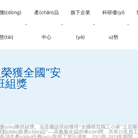
動(dòng)
產(chǎn)品
旗下企業
科研優(yō
態(tài)
中心
(yè)
u)勢
組榮獲全國“安
勝班組獎
(yōu)勝班組獎。這是繼該班組獲得“全國模范職工小家”之后榮
ǎn)新產(chǎn)品”----高氮氮化錳的車(chē)間，共有22名員工
hǎn)任務(wù),取得了突出成效。2013年-2019年期間，車